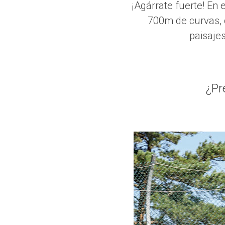
¡Agárrate fuerte! En
700m de curvas, c
paisajes
¿Pr