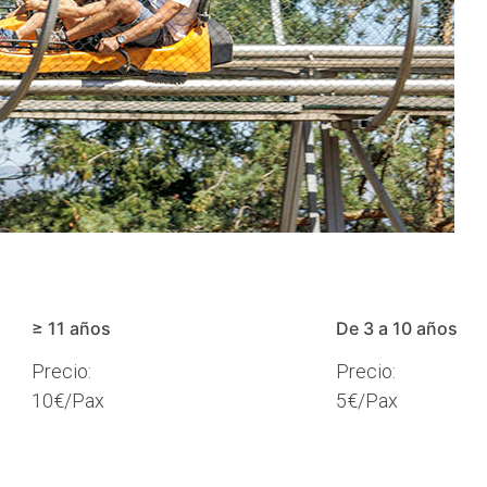
≥ 11 años
De 3 a 10 años
Precio:
Precio:
10€/Pax
5€/Pax