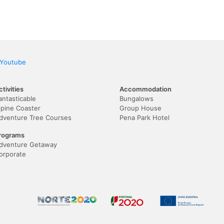
Youtube
ctivities
Accommodation
antasticable
Bungalows
lpine Coaster
Group House
dventure Tree Courses
Pena Park Hotel
rograms
dventure Getaway
orporate