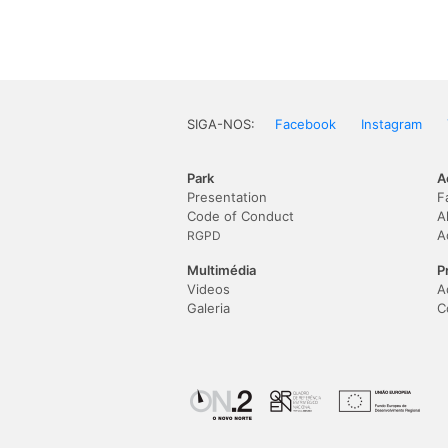
SIGA-NOS:
Facebook
Instagram
Park
A
Presentation
F
Code of Conduct
A
A
RGPD
Multimédia
P
Videos
A
Galeria
C