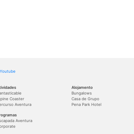
Youtube
tividades
Alojamento
antasticable
Bungalows
lpine Coaster
Casa de Grupo
ercurso Aventura
Pena Park Hotel
rogramas
scapada Aventura
orporate