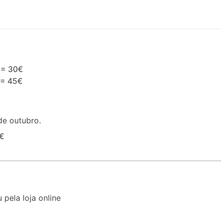
 = 30€
 = 45€
de outubro.
5€
 pela loja online